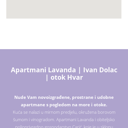
Apartmani Lavanda | Ivan Dolac
| otok Hvar
Nude Vam novoizgrađene, prostrane i udobne
apartmane s pogledom na more i otoke.
Kuća se nalazi u mirnom predjelu, okružena borovom
šumom i vinogradom. Apartmani Lavanda i obiteljsko
poljoprivredno gospodarstvo Carić, koje je u sklopu